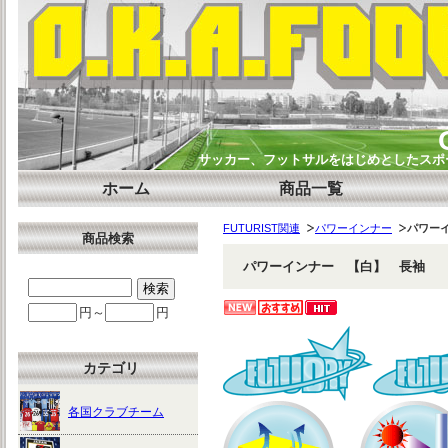
サッカー、フットサルをはじめとしたスポー
ホーム
商品一覧
FUTURIST関連
パワーインナー
パワーイ
商品検索
パワーインナー 【白】 長袖 FU
円～
円
カテゴリ
各国クラブチーム