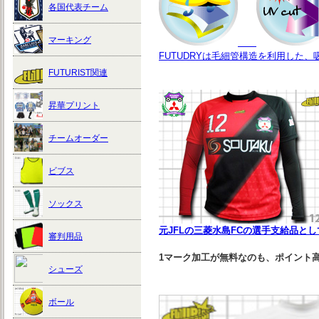
各国代表チーム
マーキング
FUTUDRYは毛細管構造を利用した、
FUTURIST関連
昇華プリント
チームオーダー
ビブス
ソックス
元JFLの三菱水島FCの選手支給品と
審判用品
1マーク加工が無料なのも、ポイント
シューズ
ボール