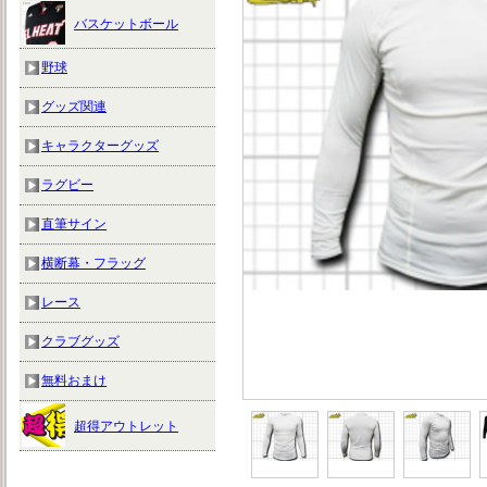
バスケットボール
野球
グッズ関連
キャラクターグッズ
ラグビー
直筆サイン
横断幕・フラッグ
レース
クラブグッズ
無料おまけ
超得アウトレット