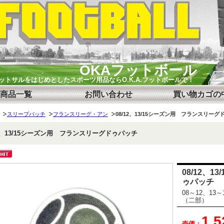
OKAフットボール
ットサルをはじめとしたスポーツ用品ならO.K.A.フットボールで！
商品一覧
お問い合わせ
買い物カゴの
スリーブパッチ
フランスリーグ・アン
08/12、13/15シーズン用 フランスリー
12、13/15シーズン用 フランスリーグドゥパッチ
08/12、
ゥパッチ
08～12、1
（二部）
1,
売価：