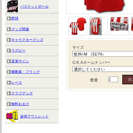
バスケットボール
野球
グッズ関連
キャラクターグッズ
サイズ
ラグビー
直筆サイン
O.K.Aネームナンバー
横断幕・フラッグ
数量
レース
クラブグッズ
無料おまけ
超得アウトレット