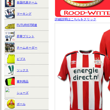
各国代表チーム
マーキング
詳細説明はこちらをクリック
FUTURIST関連
昇華プリント
チームオーダー
ビブス
ソックス
審判用品
シューズ
ボール