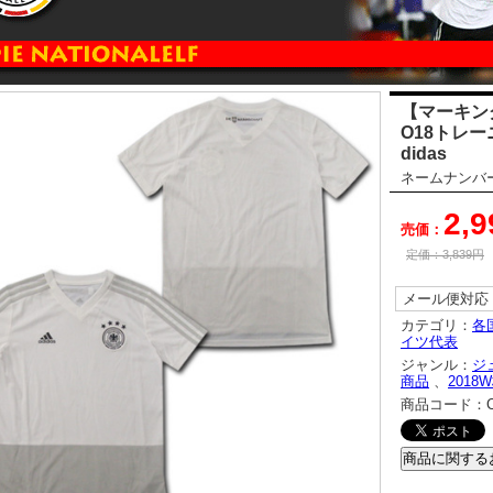
【マーキン
O18トレ
didas
ネームナンバ
2,
売価：
定価：
3,839
円
メール便対応
カテゴリ：
各
イツ代表
ジャンル：
ジ
商品
、
2018
商品コード：