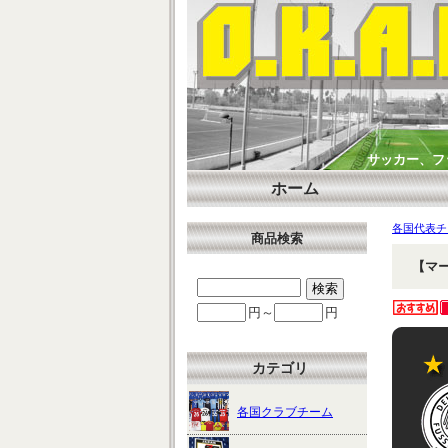
サッカー、フ
ホーム
各国代表チ
商品検索
【マー
円～
円
カテゴリ
各国クラブチーム