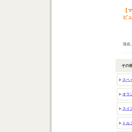
【マ
ビ
現在
その
スペ
オラ
スイ
トル