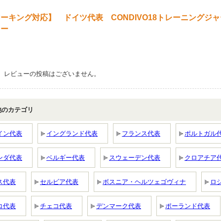
ーキング対応】 ドイツ代表 CONDIVO18トレーニングジャ
ュー
、レビューの投稿はございません。
他のカテゴリ
イン代表
イングランド代表
フランス代表
ポルトガル
ンダ代表
ベルギー代表
スウェーデン代表
クロアチア
ス代表
セルビア代表
ボスニア・ヘルツェゴヴィナ
ロ
コ代表
チェコ代表
デンマーク代表
ポーランド代表