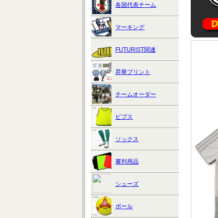
各国代表チーム
マーキング
FUTURIST関連
昇華プリント
チームオーダー
ビブス
ソックス
審判用品
シューズ
ボール