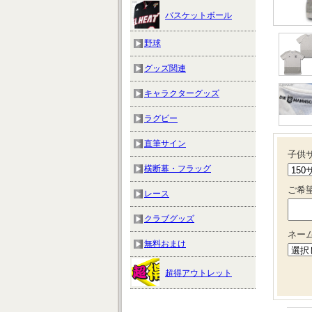
バスケットボール
野球
グッズ関連
キャラクターグッズ
ラグビー
直筆サイン
子供サ
横断幕・フラッグ
ご希
レース
クラブグッズ
ネー
無料おまけ
超得アウトレット