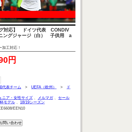
グ対応】 ドイツ代表 CONDIV
ーニングジャージ（白） 子供用 a
ー加工対応！
990円
国代表チーム
>
UEFA（欧州）
>
ド
ュニア・女性サイズ
、
メルマガ
、
セール
W杯モデル
、
18/19シーズン
CE6608/EEN10