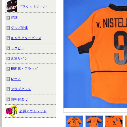
バスケットボール
野球
グッズ関連
キャラクターグッズ
ラグビー
直筆サイン
横断幕・フラッグ
レース
クラブグッズ
無料おまけ
超得アウトレット