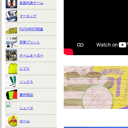
各国代表チーム
マーキング
FUTURIST関連
昇華プリント
チームオーダー
ビブス
ソックス
審判用品
シューズ
ボール