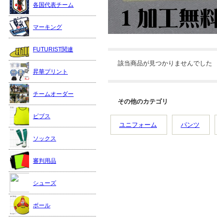
各国代表チーム
マーキング
FUTURIST関連
該当商品が見つかりませんでした
昇華プリント
チームオーダー
その他のカテゴリ
ビブス
ユニフォーム
パンツ
ソックス
審判用品
シューズ
ボール